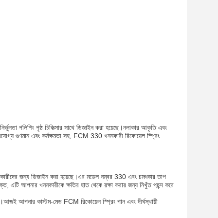
র্ভুলতা পলিশিং পৃষ্ঠ চিকিত্সার সাথে ডিজাইন করা হয়েছে।নলাকার আকৃতি এবং
যোগ্য গুণমান এবং কর্মক্ষমতা সহ, FCM 330 খননকারী রিকোয়েল স্প্রিং
 খননকারীদের জন্য ডিজাইন করা হয়েছে।এর মডেল নম্বর 330 এবং চমৎকার তাপ
যযুক্ত, এটি আপনার খননকারীকে ক্ষতির হাত থেকে রক্ষা করার জন্য নিখুঁত পছন্দ করে
CM।আজই আপনার কাস্টম-মেড FCM রিকোয়েল স্প্রিং পান এবং দীর্ঘস্থায়ী