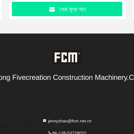
সেরা মূল্য পান
ng Fivecreation Construction Machinery.Co
jennyzhao@fcm.net.cn
86-138-53728022