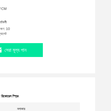
: FCM
র্তাবলী
রিমাণ: 10
্যালেট
সেরা মূল্য পান
 রিকোয়েল স্প্রিং
নলাকার