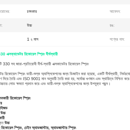
িরোধের:
চমৎকার
আবেদন:
া:
উচ্চ
রঙ:
1 ২ মাস
পণ্যের নাম:
0 এক্সক্যাভেটর রিকোয়েল স্প্রিং দীর্ঘস্থায়ী
টি 330 সহ জারা-প্রতিরোধী দীর্ঘ-স্থায়ী এক্সকাভেটর রিকোয়েল স্প্রিং
র রিকোয়েল স্প্রিং ভারী-শুল্ক অ্যাপ্লিকেশনের জন্য ডিজাইন করা হয়েছে, একটি দীর্ঘস্থায়ী, নির্ভরয
ণ দিয়ে তৈরি এবং ISO 9001 মান অনুযায়ী তৈরি করা হয়, সর্বোচ্চ গুণমান এবং স্থায়িত্ব নিশ
 উচ্চতর লোড ক্ষমতা প্রদান করে এবং ভারী-শুল্ক অ্যাপ্লিকেশনের জন্য উপযুক্ত পছন্দ।
ননকারী রিকোয়েল স্প্রিং
ার
মাইজড
:
উচ্চ
ারী
্তি:
উচ্চ
:
রিকোয়েল স্প্রিং, চেইন অ্যাডজাস্টার, অ্যাডজাস্টার স্প্রিং