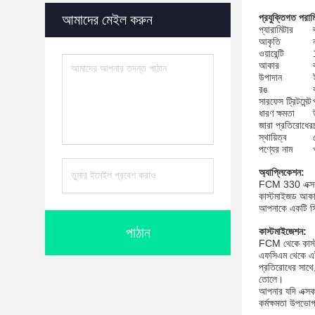
আমাদের মেইল ​​করুন
প্রযুক্তিগত পরাম
প্যারামিটার
আকৃতি
ওয়ারেন্টি
আকার
উপাদান
রঙ
সারফেস ট্রিটমেন্ট
ধারণ ক্ষমতা
জারা প্রতিরোধের
স্থায়িত্ব
পণ্যের নাম
অ্যাপ্লিকেশন:
FCM 330 এক্সকাভে
কাস্টমাইজড আকার
আপনাকে একটি স্
পাঠান
কাস্টমাইজেশন:
FCM থেকে কাস্টম
এফসিএম থেকে এই 
প্রতিরোধের সাথে,
তোলে।
আপনার যদি এক্সক
কর্মক্ষমতা উপভো