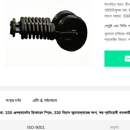
উৎপত্তি স্থল: চীন
পরিচিতিমুলক নাম
মডেল নম্বার: 330
পেমেন্ট এবং শিপিং শ
ন্যূনতম চাহিদার প
প্যাকেজিং বিবরণ: প
পণ্যের বর্ণনা
রেটিং & পর্যালোচনা
ধরা:
330 এক্সক্যাভেটর রিকোয়েল স্প্রিং
,
330 বিড়াল আন্ডারক্যারেজ অংশ
,
ক্ষয় প্রতিরোধী খননকারী
ISO-9001
আকৃতি: