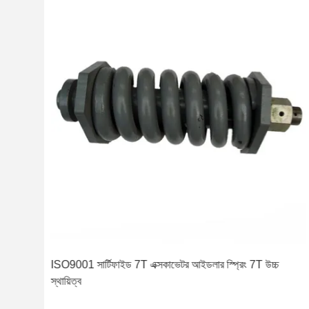
ার্য
ISO9001 সার্টিফাইড 7T এক্সকাভেটর আইডলার স্প্রিং 7T উচ্চ
স্থায়িত্ব