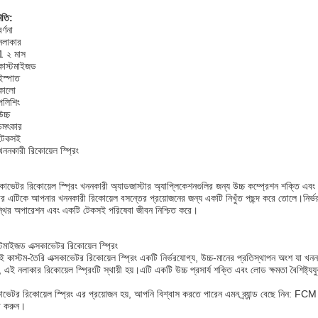
িতি:
বর্ণনা
নলাকার
1 ২ মাস
কাস্টমাইজড
ইস্পাত
কালো
পলিশিং
উচ্চ
চমৎকার
টেকসই
খননকারী রিকোয়েল স্প্রিং
টর রিকোয়েল স্প্রিং খননকারী অ্যাডজাস্টার অ্যাপ্লিকেশনগুলির জন্য উচ্চ কম্প্রেশন শক্তি এবং নি
 এটিকে আপনার খননকারী রিকোয়েল বসন্তের প্রয়োজনের জন্য একটি নিখুঁত পছন্দ করে তোলে।নির্ভর
থির অপারেশন এবং একটি টেকসই পরিষেবা জীবন নিশ্চিত করে।
াইজড এক্সকাভেটর রিকোয়েল স্প্রিং
কাস্টম-তৈরি এক্সকাভেটর রিকোয়েল স্প্রিং একটি নির্ভরযোগ্য, উচ্চ-মানের প্রতিস্থাপন অংশ যা
 এই নলাকার রিকোয়েল স্প্রিংটি স্থায়ী হয়।এটি একটি উচ্চ প্রসার্য শক্তি এবং লোড ক্ষমতা বৈশিষ্ট্
াভেটর রিকোয়েল স্প্রিং এর প্রয়োজন হয়, আপনি বিশ্বাস করতে পারেন এমন ব্র্যান্ড বেছে নিন: F
গ করুন।