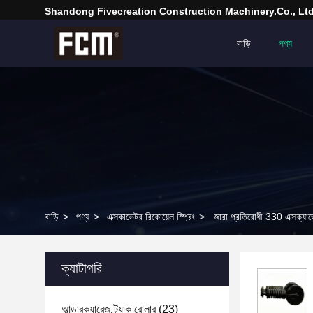
Shandong Fivecreation Construction Machinery.Co., Ltd
বাড়ি
পণ্য
বাড়ি
>
পণ্য
>
এক্সকাভেটর রিকোয়েল স্প্রিং
>
জারা প্রতিরোধী 330 এক্সক্যাভেটর
ক্যাটাগরি
আন্ডারক্যারেজ ট্র্যাক রোলার
(23)