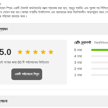
ং:
োয়েল স্প্রিং একটি টেকসই কার্ডবোর্ডের বাক্সে প্যাকেজ করা হবে, প্রচুর প্যাডিং এবং সুরক্ষা সহ শিপ
টভাবে লেবেল করা হবে।আমরা পণ্যটির ইনস্টলেশন এবং ব্যবহারের জন্য নির্দেশাবলীও অন্তর্ভুক্ত করব
য়ার পরিষেবা ব্যবহার করব।
ল্যায়ন
রেটিং স্ন্যাপশট
নিম্নলিখিতগু
5.0
5 তারা
4 তারা
এই পণ্যের জন্য 50 টি পর্যালোচনার ভিত্তিতে
3 তারা
2 তারা
একটি পর্যালোচনা লিখুন
1 তারা
ালোচনা