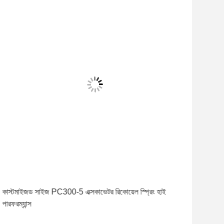
কাস্টমাইজড সাইজ PC300-5 এক্সকাভেটর রিকোয়েল স্প্রিং হাই
পালিশ
পারফরম্যান্স
ক্ষমতা