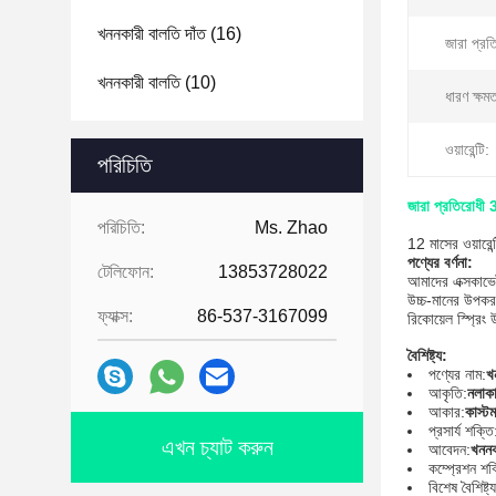
খননকারী বালতি দাঁত
(16)
জারা প্রত
খননকারী বালতি
(10)
ধারণ ক্ষমত
ওয়ারেন্টি:
পরিচিতি
জারা প্রতিরোধী 33
পরিচিতি:
Ms. Zhao
12 মাসের ওয়ারেন্
পণ্যের বর্ণনা:
টেলিফোন:
13853728022
আমাদের এক্সকাভেট
উচ্চ-মানের উপকর
ফ্যাক্স:
86-537-3167099
রিকোয়েল স্প্রিং
বৈশিষ্ট্য:
পণ্যের নাম:
খ
আকৃতি:
নলাক
আকার:
কাস্ট
প্রসার্য শক্তি
এখন চ্যাট করুন
আবেদন:
খননক
কম্প্রেশন শক
বিশেষ বৈশিষ্ট্য