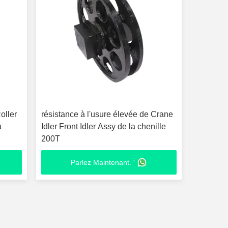
oller
résistance à l'usure élevée de Crane
u
Idler Front Idler Assy de la chenille
200T
Parlez Maintenant. '