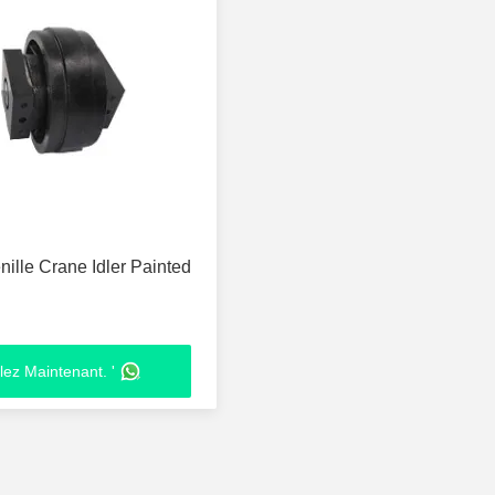
ille Crane Idler Painted
lez Maintenant. '