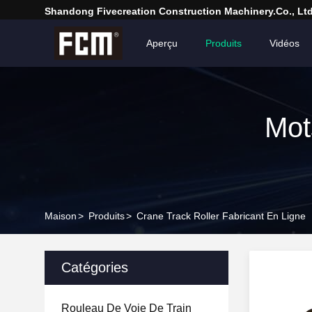
Shandong Fivecreation Construction Machinery.Co., Ltd
Aperçu
Produits
Vidéos
Mot
Maison
>
Produits
>
Crane Track Roller Fabricant En Ligne
Catégories
Rouleau De Voie De Train