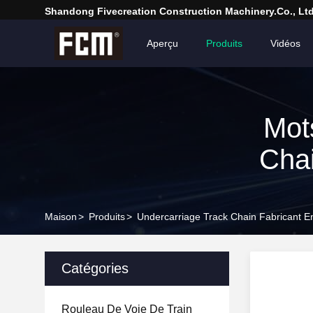
Shandong Fivecreation Construction Machinery.Co., Ltd
Aperçu
Produits
Vidéos
Mot
Chai
Maison
>
Produits
>
Undercarriage Track Chain Fabricant E
Catégories
Rouleau De Voie De Train