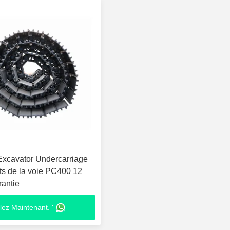
Excavator Undercarriage
 de la voie PC400 12
rantie
lez Maintenant. '