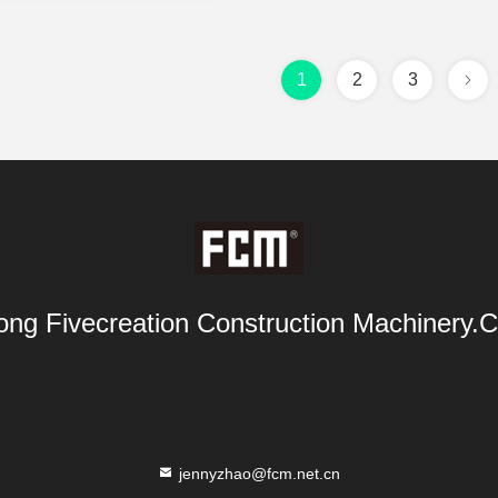
1
2
3
ng Fivecreation Construction Machinery.Co
jennyzhao@fcm.net.cn