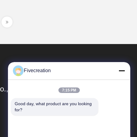
Fivecreation
., Ltd.
7:15 PM
Good day, what product are you looking 
Liens Rapides
for?
Profil d'entreprise
Contrôle de qualité