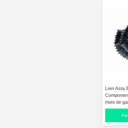
Lien Assy 
Components
mois de ga
Par