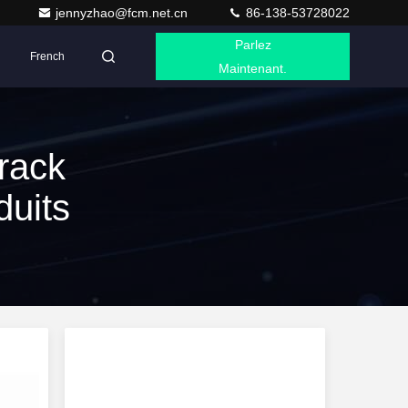
jennyzhao@fcm.net.cn
86-138-53728022
Parlez
French
Maintenant.
rack
duits