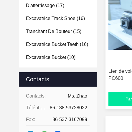
D'atterrissage
(17)
Excavatrice Track Shoe
(16)
Tranchant De Bouteur
(15)
Excavatrice Bucket Teeth
(16)
Excavatrice Bucket
(10)
Lien de voi
PC600
Contacts
Contacts:
Ms. Zhao
Par
Téléphone:
86-138-53728022
Fax:
86-537-3167099