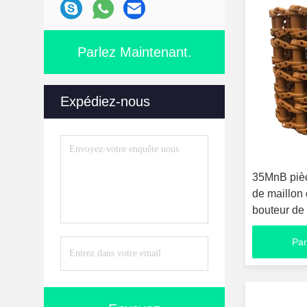
Parlez Maintenant.
Expédiez-nous
35MnB pièc
de maillon
bouteur de 
Par