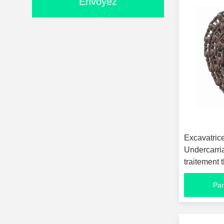
Envoyez
Excavatric
Undercarri
traitement 
Par