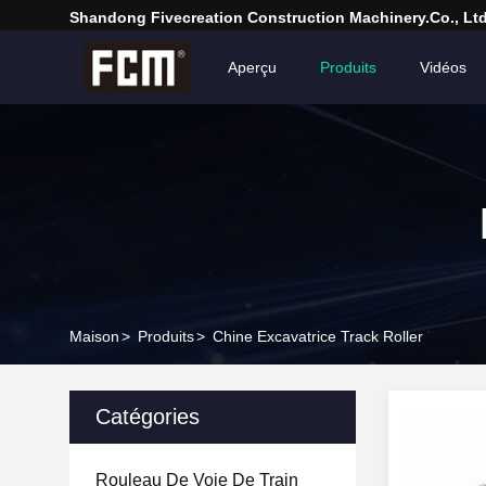
Shandong Fivecreation Construction Machinery.Co., Ltd
Aperçu
Produits
Vidéos
Maison
>
Produits
>
Chine Excavatrice Track Roller
Catégories
Rouleau De Voie De Train