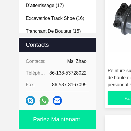
D'atterrissage
(17)
Excavatrice Track Shoe
(16)
Tranchant De Bouteur
(15)
Excavatrice Bucket Teeth
Contacts
(16)
Excavatrice Bucket
(10)
Contacts:
Ms. Zhao
Peinture su
Téléphone:
86-138-53728022
de haute q
Fax:
86-537-3167099
personnali
Par
Parlez Maintenant.