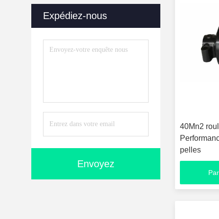
Expédiez-nous
40Mn2 roul
Performanc
pelles
Envoyez
Par