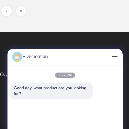
Fivecreation
., Ltd.
2:27 PM
Good day, what product are you looking 
Liens Rapides
for?
Profil d'entreprise
Contrôle de qualité
Plan du site