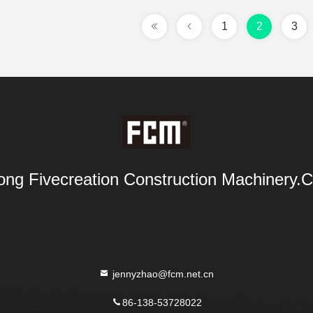
1
2
3
ng Fivecreation Construction Machinery.Co
jennyzhao@fcm.net.cn
86-138-53728022