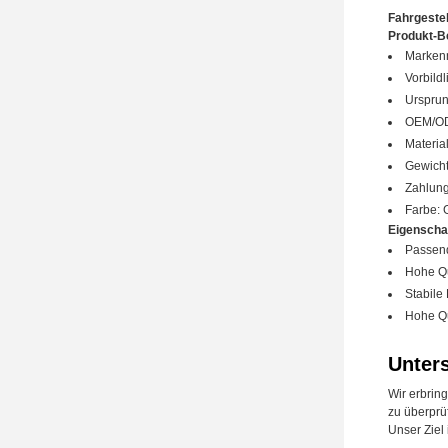
Fahrgestel
Produkt-B
Marken
Vorbild
Ursprun
OEM/OD
Materi
Gewicht
Zahlung
Farbe: 
Eigenscha
Passend
Hohe Qu
Stabile
Hohe Qu
Unter
Wir erbrin
zu überprü
Unser Ziel 