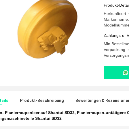
SD32
Produkt-Detai
Herkunftsort
Markenname
Modellnumme
Zahlungs-u. V
Min Bestellm
Verpackung In
Versorgungsm
ails
Produkt-Beschreibung
Bewertungen & Rezensione
en:
Planierraupenleerlauf Shantui SD32
,
Planierraupen-untätigere 
gsmaschineteile Shantui SD32