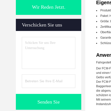
Eigen
Wir Reden Jetzt.
Produkt
Paket: 
Größe: 
Verschicken Sie uns
Zertifik
Oberflä
Garantie
Schlüsse
Anwen
Fahrgestel
Der FCM-Fa
und einen 
Gelbs verf
Der FCM-Fah
Baggerleer
die abgenut
schützen i
Mit seinem
Senden Sie
Instandzuha