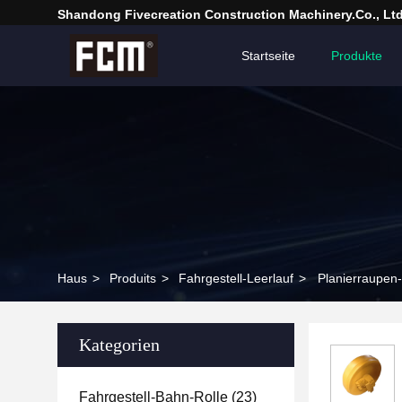
Shandong Fivecreation Construction Machinery.Co., Ltd
Startseite
Produkte
Haus
>
Produits
>
Fahrgestell-Leerlauf
>
Planierraupen
Kategorien
Fahrgestell-Bahn-Rolle
(23)