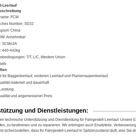
l-Leerlauf
eschreibung
name: FCM
liches Number: SD32
gsort: China
M: Annehmbar
al: SCMn3A
: 440-442kg
sbedingungen: T/T, L/C, Western Union
Gelb
ften
 für Baggerleerlauf, vorderen Leerlauf und Planierraupenleerlauf
alität materiell und dauerhaft
 Leistung
alität und angemessener Preis
stützung und Dienstleistungen:
gen technische Unterstützung und Dienstleistung für Fahrgestell-Leerlauf. Unsere 
fen, zu bestimmen und zu reparieren. Wir erbringen auch Ersatzteile, Verbesserung
ist sicherzustellen, dass Ihr Fahrgestell-Leerlauf in Spitzenzustand läuft, also Sie 