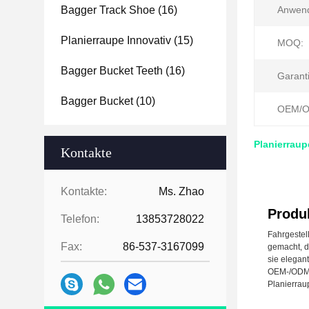
Bagger Track Shoe
(16)
Anwen
Planierraupe Innovativ
(15)
MOQ:
Bagger Bucket Teeth
(16)
Garanti
Bagger Bucket
(10)
OEM/O
Planierrau
Kontakte
Kontakte:
Ms. Zhao
Produ
Telefon:
13853728022
Fahrgestel
Fax:
86-537-3167099
gemacht, da
sie elegan
OEM-/ODMdi
Planierra