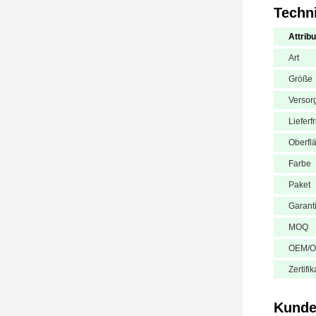
Techn
Attribu
Art
Größe
Versor
Lieferfr
Oberfl
Farbe
Paket
Garant
MOQ
OEM/
Zertifik
Kunde