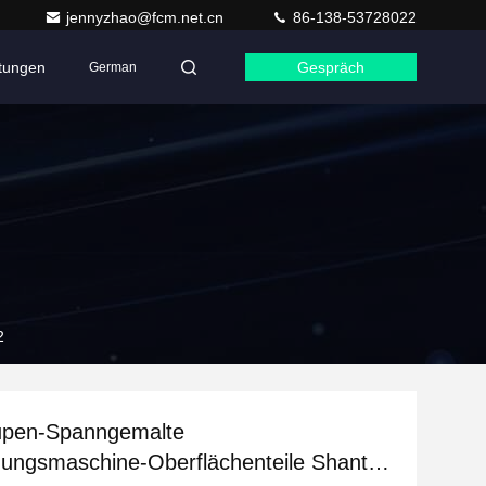
jennyzhao@fcm.net.cn
86-138-53728022
ltungen
Gespräch
German
2
aupen-Spanngemalte
ungsmaschine-Oberflächenteile Shantui