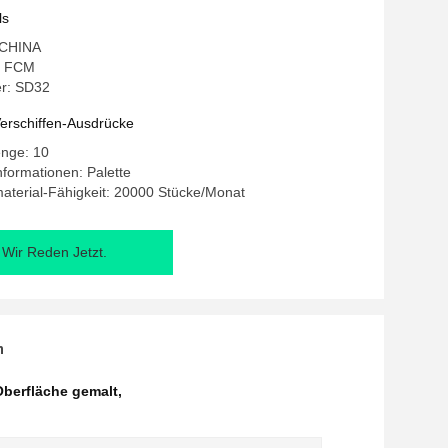
ls
: CHINA
: FCM
r: SD32
erschiffen-Ausdrücke
enge: 10
formationen: Palette
aterial-Fähigkeit: 20000 Stücke/Monat
Wir Reden Jetzt.
n
Oberfläche gemalt
,