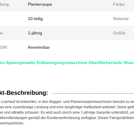
dung:
Planierraupe
Farbe:
10-teilig
Material:
e:
1-jährig
Größe:
DM:
Annehmbar
pen-Spanngemalte Erdbewegungsmaschine-Oberflächenteile Shan
kt-Beschreibung:
l-Leerlauf ist entworfen, in den Bagger- und Planierraupenmaschinen benutzt zu w
s eine zuverlässige Leistung und eine langfristige Haltbarkeit anbietet. Seine gel
ter und attraktiv schauen. Es wird auch durch eine 1-jährige Garantie unterstützt,
enstleistungen gemäß der Kundenanforderung verfügbar. Dieser Fahrgestellleerlau
upenmaschinen.