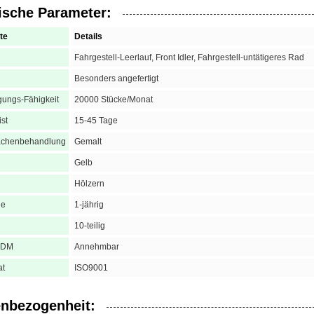
ische Parameter:
te
Details
Fahrgestell-Leerlauf, Front Idler, Fahrgestell-untätigeres Rad
Besonders angefertigt
gungs-Fähigkeit
20000 Stücke/Monat
ist
15-45 Tage
ächenbehandlung
Gemalt
Gelb
Hölzern
ie
1-jährig
10-teilig
ODM
Annehmbar
at
ISO9001
nbezogenheit: