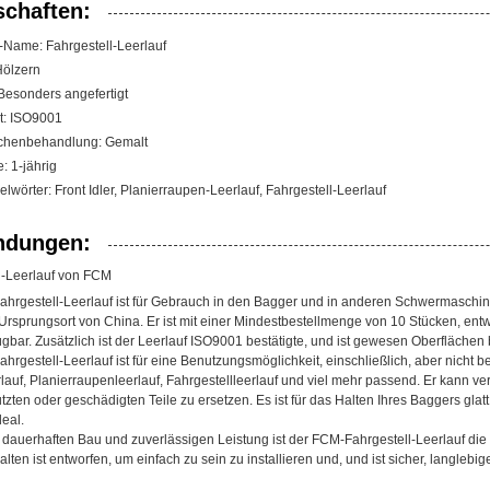
schaften:
-Name: Fahrgestell-Leerlauf
Hölzern
Besonders angefertigt
at: ISO9001
chenbehandlung: Gemalt
: 1-jährig
lwörter: Front Idler, Planierraupen-Leerlauf, Fahrgestell-Leerlauf
dungen:
l-Leerlauf von FCM
hrgestell-Leerlauf ist für Gebrauch in den Bagger und in anderen Schwermaschi
Ursprungsort von China. Er ist mit einer Mindestbestellmenge von 10 Stücken, e
ügbar. Zusätzlich ist der Leerlauf ISO9001 bestätigte, und ist gewesen Oberflächen
rgestell-Leerlauf ist für eine Benutzungsmöglichkeit, einschließlich, aber nicht be
lauf, Planierraupenleerlauf, Fahrgestellleerlauf und viel mehr passend. Er kann 
zten oder geschädigten Teile zu ersetzen. Es ist für das Halten Ihres Baggers glat
deal.
 dauerhaften Bau und zuverlässigen Leistung ist der FCM-Fahrgestell-Leerlauf die
lten ist entworfen, um einfach zu sein zu installieren und, und ist sicher, langleb