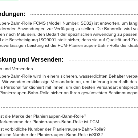
dungen:
upen-Bahn-Rolle FCMS (Modell Number: SD32) ist entworfen, um langle
dernden Anwendungen zur Verfügung zu stellen. Die Bahnrolle wird vom
en nach Maß sein, den Bedarf der spezifischen Anwendung zu passen. D
d die Bescheinigung ISO9001 stellt sicher, dass sie auf Qualität und Zuv
uverlässigen Leistung ist die FCM-Planierraupen-Bahn-Rolle die ideal
ckung und Versenden:
n und Versenden
upen-Bahn-Rolle wird in einem sicheren, wasserdichten Behälter verpack
Wir wenden erstklassige Versandarte an, um Lieferung innerhalb des s
s Personal funktioniert mit Ihnen, um den besten Versandart entsprec
Planierraupen-Bahn-Rolle sicher an Ihren gewünschten Bestimmungsort 
st die Marke der Planierraupen-Bahn-Rolle?
Markenname der Planierraupen-Bahn-Rolle ist FCM.
st vorbildliche Number der Planierraupen-Bahn-Rolle?
ldliche Number der Planierraupen-Bahn-Rolle isSD32.