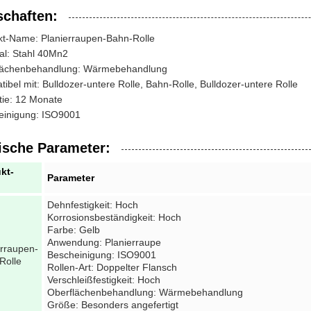
schaften:
kt-Name: Planierraupen-Bahn-Rolle
al: Stahl 40Mn2
lächenbehandlung: Wärmebehandlung
ibel mit: Bulldozer-untere Rolle, Bahn-Rolle, Bulldozer-untere Rolle
tie: 12 Monate
einigung: ISO9001
ische Parameter:
kt-
Parameter
Dehnfestigkeit: Hoch
Korrosionsbeständigkeit: Hoch
Farbe: Gelb
Anwendung: Planierraupe
erraupen-
Bescheinigung: ISO9001
Rolle
Rollen-Art: Doppelter Flansch
Verschleißfestigkeit: Hoch
Oberflächenbehandlung: Wärmebehandlung
Größe: Besonders angefertigt