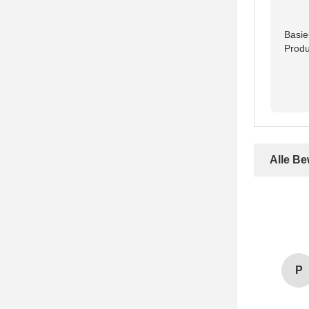
Basie
Produ
Alle B
P