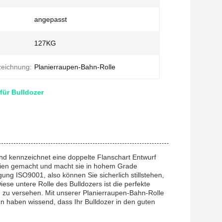
angepasst
127KG
zeichnung:
Planierraupen-Bahn-Rolle
für Bulldozer
und kennzeichnet eine doppelte Flanschart Entwurf
alien gemacht und macht sie in hohem Grade
ng ISO9001, also können Sie sicherlich stillstehen,
ese untere Rolle des Bulldozers ist die perfekte
ng zu versehen. Mit unserer Planierraupen-Bahn-Rolle
nn haben wissend, dass Ihr Bulldozer in den guten