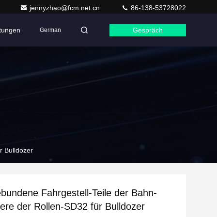
jennyzhao@fcm.net.cn
86-138-53728022
ltungen
Gespräch
German
r Bulldozer
undene Fahrgestell-Teile der Bahn-
ere der Rollen-SD32 für Bulldozer