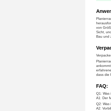
Anwen
Planierra
herausfor
von Größ
Sicht, un
Bau und z
Verpa
Verpacke
Planierra
ankommt. 
erfahrene
dass die 
FAQ:
Q1: Was i
A1: Der 
Q2: Was i
A2: Vorbi