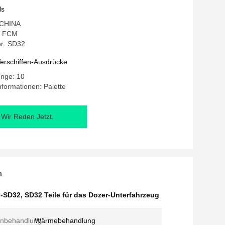
ls
: CHINA
: FCM
r: SD32
erschiffen-Ausdrücke
enge: 10
formationen: Palette
Wir Reden Jetzt.
n
n-SD32
,
SD32 Teile für das Dozer-Unterfahrzeug
enbehandlung:
Wärmebehandlung