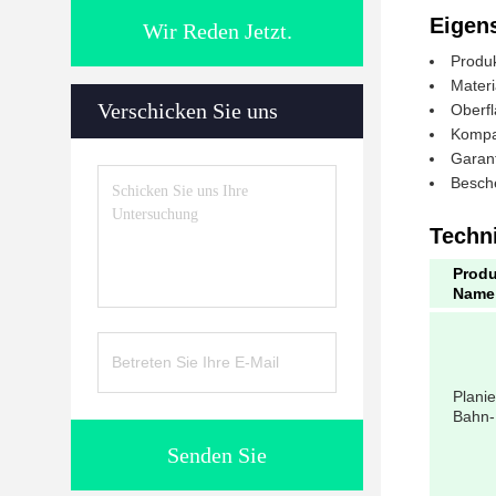
Eigen
Wir Reden Jetzt.
Produ
Materi
Verschicken Sie uns
Oberf
Kompat
Garan
Besch
Techn
Produ
Name
Plani
Bahn-
Senden Sie