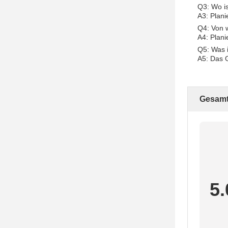
Q3: Wo is
A3: Plani
Q4: Von w
A4: Plani
Q5: Was 
A5: Das 
Gesamt
5.