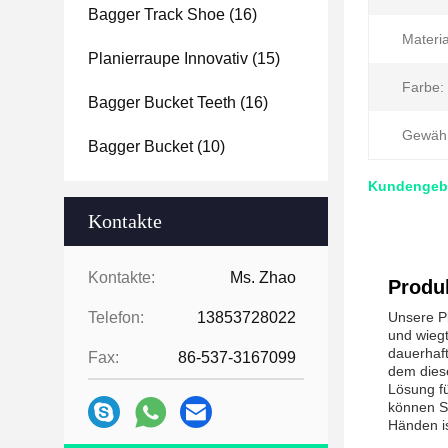
Bagger Track Shoe
(16)
Materia
Planierraupe Innovativ
(15)
Farbe:
Bagger Bucket Teeth
(16)
Gewähr
Bagger Bucket
(10)
Kundengebun
Kontakte
Kontakte:
Ms. Zhao
Produ
Telefon:
13853728022
Unsere Pl
und wiegt
dauerhaft
Fax:
86-537-3167099
dem diese
Lösung fü
können Si
Händen is