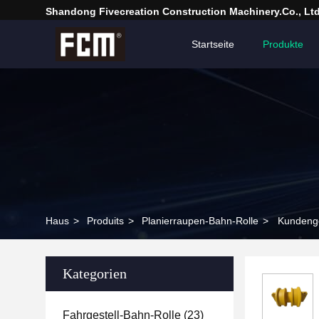
Shandong Fivecreation Construction Machinery.Co., Ltd
Startseite
Produkte
Haus
>
Produits
>
Planierraupen-Bahn-Rolle
>
Kundenge
Kategorien
Fahrgestell-Bahn-Rolle
(23)