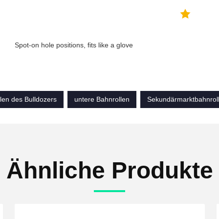
Spot-on hole positions, fits like a glove
len des Bulldozers
untere Bahnrollen
Sekundärmarktbahnrol
Ähnliche Produkte