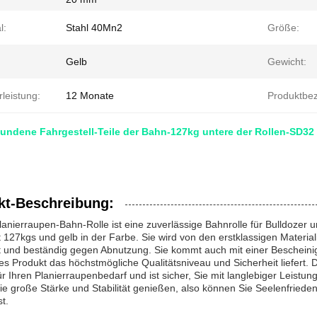
l:
Stahl 40Mn2
Größe:
Gelb
Gewicht:
leistung:
12 Monate
Produktbe
dene Fahrgestell-Teile der Bahn-127kg untere der Rollen-SD32 
kt-Beschreibung:
anierraupen-Bahn-Rolle ist eine zuverlässige Bahnrolle für Bulldozer 
 127kgs und gelb in der Farbe. Sie wird von den erstklassigen Materi
 und beständig gegen Abnutzung. Sie kommt auch mit einer Bescheinigu
s Produkt das höchstmögliche Qualitätsniveau und Sicherheit liefert. Di
r Ihren Planierraupenbedarf und ist sicher, Sie mit langlebiger Leistu
e große Stärke und Stabilität genießen, also können Sie Seelenfriede
t.