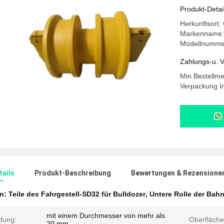
Produkt-Detai
Herkunftsort
Markenname
Modellnumme
Zahlungs-u. V
Min Bestellm
Verpackung In
ails
Produkt-Beschreibung
Bewertungen & Rezensione
en:
Teile des Fahrgestell-SD32 für Bulldozer
,
Untere Rolle der Bah
mit einem Durchmesser von mehr als
dung:
Oberfläch
20 mm