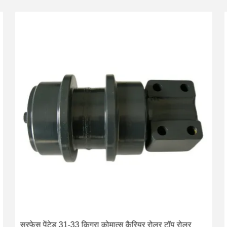
सरफेस पेंटेड 31-33 किग्रा कोमात्सु कैरियर रोलर टॉप रोलर