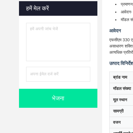
प्रमाण
हमें मेल करें
आवेदनः
मॉडल सं
आवेदन
एफसीएम 330 एक्स
असाधारण शक्ति औ
अत्यधिक प्रतिरो
उत्पाद विनिर्दे
ब्रांड नाम
मॉडल संख्या
भेजना
मूल स्थान
सामग्री
वजन