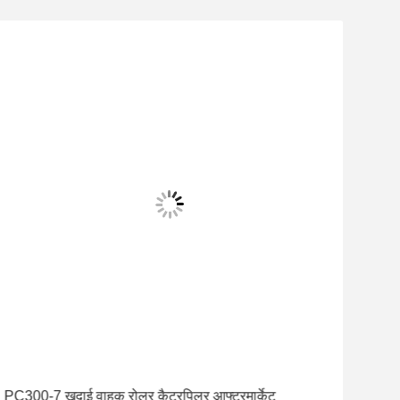
PC300-7 खुदाई वाहक रोलर कैटरपिलर आफ्टरमार्केट
ब्लै