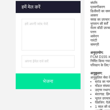
संपत्ति
हमें मेल करें
प्रमाणीकरण
डिलीवरी का सम
आकार
सतह का उपचार
भुगतान की शर्तें
रोलर बॉडी उपच
पत्तन
आवेदन
गारंटी
सामग्री
अनुप्रयोग:
FCM D155 अंडरक
निर्मित किया ग
परिवहन के लिए 
अनुकूलन:
अनुकूलित सेवा 
भेजना
ब्रांड का न
मॉडल संख्य
उद्गम स्थान
बंदरगाह: क़
भूतल उपचार
पैकेजिंग: पैल
1 साल की वॉ