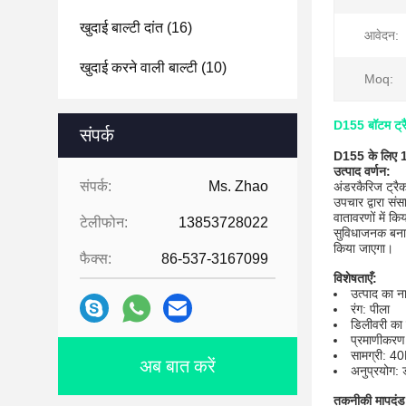
खुदाई बाल्टी दांत
(16)
आवेदन:
खुदाई करने वाली बाल्टी
(10)
Moq:
D155 बॉटम ट्रैक
संपर्क
D155 के लिए 1 
उत्पाद वर्णन:
संपर्क:
Ms. Zhao
अंडरकैरिज ट्रैक
उपचार द्वारा स
वातावरणों में 
टेलीफोन:
13853728022
सुविधाजनक बनाने
किया जाएगा।
फैक्स:
86-537-3167099
विशेषताएँ:
उत्पाद का न
रंग: पीला
डिलीवरी का
प्रमाणीकर
सामग्री: 4
अब बात करें
अनुप्रयोग: 
तकनीकी मापदंड