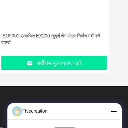
ISO9001 प्रमाणित EX200 खुदाई चेन रोलर निर्माण मशीनरी
एसडी
पार्ट्स
वारंट
सर्वोत्तम मूल्य प्राप्त करें
Fivecreation