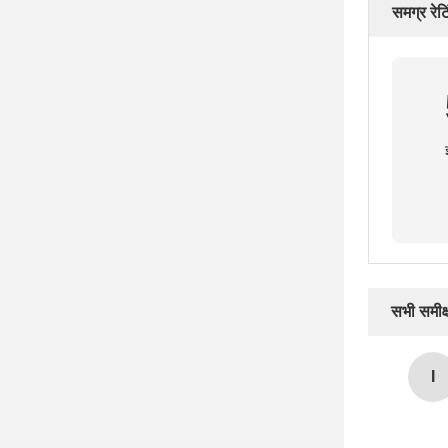
समग्र रेटि
सभी समीक्ष
I