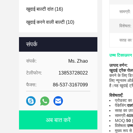
खुदाई बाल्टी दांत
(16)
सामग्री:
खुदाई करने वाली बाल्टी
(10)
विशेषता:
सतह का 
संपर्क
उच्च टिकाऊपन 
संपर्क:
Ms. Zhao
उत्पाद वर्णन:
खुदाई ट्रैक रोल
टेलीफोन:
13853728022
करने के लिए डि
लिए न्यूनतम ऑर
फैक्स:
86-537-3167099
है।यह खुदाई ट्
विशेषताएँ:
प्रोडक्ट का
पैकेजिंग:
दफ़्
सतह का उप
सामग्री:
40M
अब बात करें
MOQ:
50 ट
विशेषता:
उच्च
मुख्य रूप से 