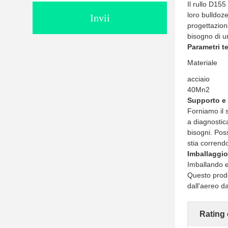
Il rullo D155
loro bulldoze
Invii
progettazion
bisogno di un
Parametri te
Materiale
acciaio
40Mn2
Supporto e 
Forniamo il s
a diagnostica
bisogni. Poss
stia corrend
Imballaggio
Imballando e 
Questo prodot
dall'aereo d
Rating