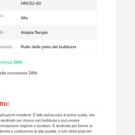
HRC52-60
za
Alto
lo:
doppia flangia
odotto:
Rullo della pista del bulldozer
di forza D8N
 della corrosione D8N
tto:
licazioni resistenti. È fatto dall'acciaio di prima scelta, che
 è destinato per misura vari bulldozer e può essere
 prestazione migliore e duraturo. È destinato per fornire la
riale e costruzione di alta qualità, il rullo della pista del