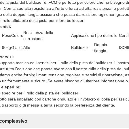
 della pista del bulldozer di FCM è perfetto per coloro che ha bisogno di u
r. Con la sue alta resistenza all'urto e forza ad alta resistenza, è perf
e della doppio flangia assicura che possa da resistere agli oneri gravos
 rullo affidabile della pista per il loro bulldozer.
cnici:
Resistenza della
Peso
Colore
Applicazione
Tipo del rullo
Certi
corrosione
Doppia
90kg
Giallo
Alto
Bulldozer
ISO9
flangia
servizi:
upporto tecnico ed i servizi per il rullo della pista del bulldozer. Il nos
re tutta l'edizione che potete avere con il vostro rullo della pista del bull
iamo anche fornirgli manutenzione regolare e servizi di riparazione, assi
o uniformemente e sicuro. Se avete bisogno di ulteriore informazione o d
 e spedire:
spedire per il rullo della pista del bulldozer:
to sarà imballato con cartone ondulato e l'involucro di bolla per assicur
a trasporto o di messa a terra secondo la preferenza del cliente.
 complessivo