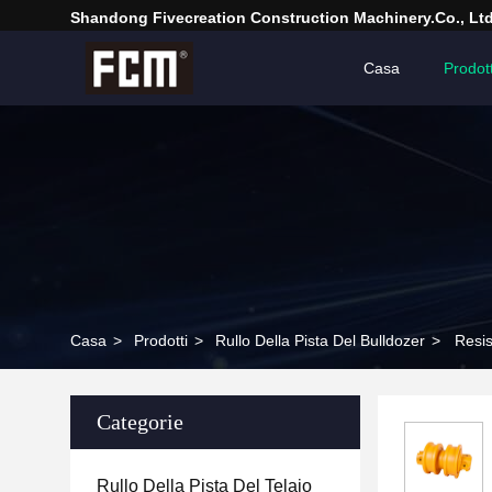
Shandong Fivecreation Construction Machinery.Co., Ltd
Casa
Prodott
Casa
>
Prodotti
>
Rullo Della Pista Del Bulldozer
>
Resis
Categorie
Rullo Della Pista Del Telaio