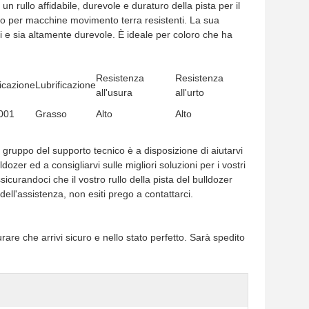
n rullo affidabile, durevole e duraturo della pista per il
etto per macchine movimento terra resistenti. La sua
i e sia altamente durevole. È ideale per coloro che ha
Resistenza
Resistenza
ficazione
Lubrificazione
all'usura
all'urto
001
Grasso
Alto
Alto
tro gruppo del supporto tecnico è a disposizione di aiutarvi
dozer ed a consigliarvi sulle migliori soluzioni per i vostri
curandoci che il vostro rullo della pista del bulldozer
ell'assistenza, non esiti prego a contattarci.
are che arrivi sicuro e nello stato perfetto. Sarà spedito