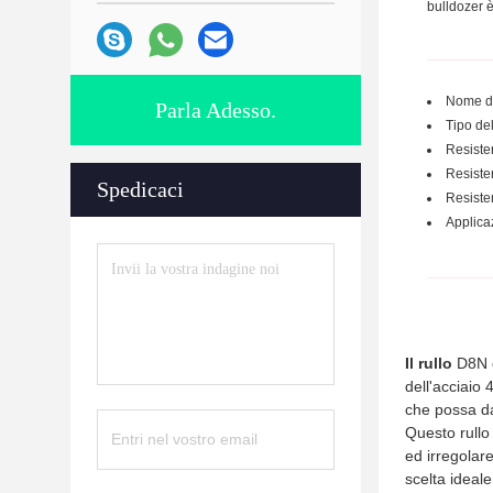
bulldozer è 
Nome di 
Parla Adesso.
Tipo del
Resiste
Resisten
Spedicaci
Resisten
Applicaz
Il rullo
D8N
dell'acciaio 
che possa da
Questo rullo 
ed irregolare
scelta ideale