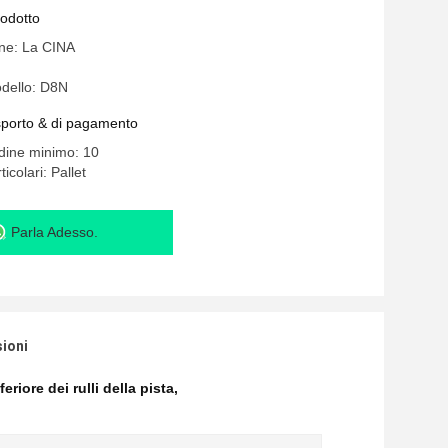
rodotto
ine: La CINA
dello: D8N
asporto & di pagamento
rdine minimo: 10
icolari: Pallet
Parla Adesso.
sioni
riore dei rulli della pista
,