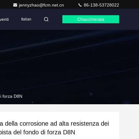
jennyzhao@fcm.net.cn
86-138-53728022
venti
Chiacchierata
Italian
di forza D8N
 della corrosione ad alta resistenza dei
a pista del fondo di forza D8N