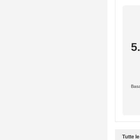
5
Basa
Tutte l