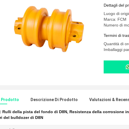
Dettagli del p
Luogo di orig
Marca: FCM
Numero di mo
Termini di tr
Quantità di o
Imballaggi part
l Prodotto
Descrizione Di Prodotto
Valutazioni & Recen
e:
Rulli della pista del fondo di D8N
,
Resistenza della corrosione infe
ori del bulldozer di D8N