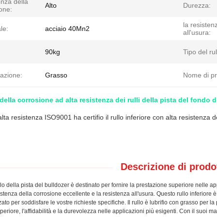
nza della
Alto
Durezza:
one:
la resisten
le:
acciaio 40Mn2
all'usura:
90kg
Tipo del rul
cazione:
Grasso
Nome di pr
ella corrosione ad alta resistenza dei rulli della pista del fondo 
lta resistenza ISO9001 ha certifio il rullo inferiore con alta resistenza
Descrizione di prodo
ullo della pista del bulldozer è destinato per fornire la prestazione superiore nelle app
sistenza della corrosione eccellente e la resistenza all'usura. Questo rullo inferiore
ato per soddisfare le vostre richieste specifiche. Il rullo è lubrifio con grasso per la
periore, l'affidabilità e la durevolezza nelle applicazioni più esigenti. Con il suoi mate