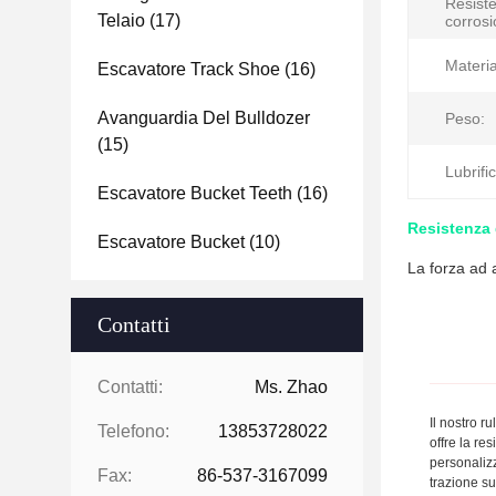
Resiste
Telaio
(17)
corrosi
Materia
Escavatore Track Shoe
(16)
Avanguardia Del Bulldozer
Peso:
(15)
Lubrifi
Escavatore Bucket Teeth
(16)
Resistenza d
Escavatore Bucket
(10)
La forza ad a
Contatti
Contatti:
Ms. Zhao
Il nostro r
Telefono:
13853728022
offre la re
personalizz
Fax:
86-537-3167099
trazione su