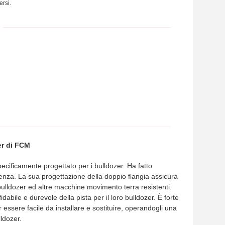
ersi.
er di FCM
specificamente progettato per i bulldozer. Ha fatto
stenza. La sua progettazione della doppio flangia assicura
 bulldozer ed altre macchine movimento terra resistenti.
dabile e durevole della pista per il loro bulldozer. È forte
er essere facile da installare e sostituire, operandogli una
lldozer.