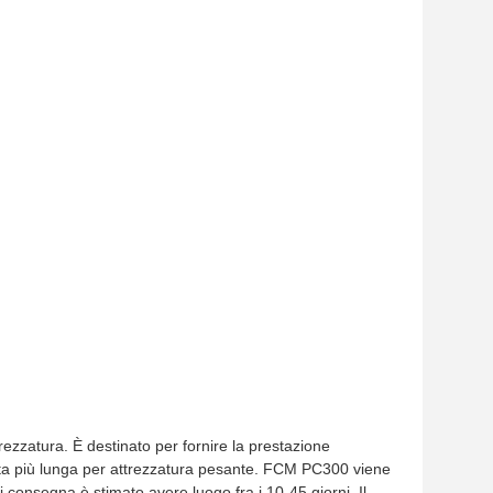
rezzatura. È destinato per fornire la prestazione
di vita più lunga per attrezzatura pesante. FCM PC300 viene
 consegna è stimato avere luogo fra i 10-45 giorni. Il