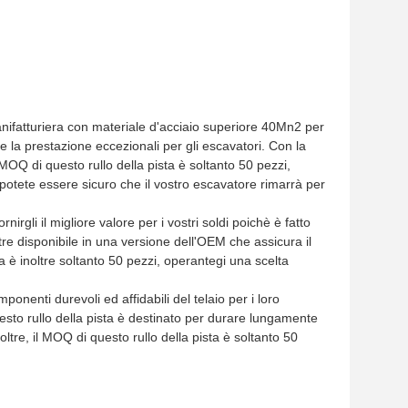
anifatturiera con materiale d'acciaio superiore 40Mn2 per
e la prestazione eccezionali per gli escavatori. Con la
l MOQ di questo rullo della pista è soltanto 50 pezzi,
, potete essere sicuro che il vostro escavatore rimarrà per
nirgli il migliore valore per i vostri soldi poichè è fatto
ltre disponibile in una versione dell'OEM che assicura il
ista è inoltre soltanto 50 pezzi, operantegi una scelta
ponenti durevoli ed affidabili del telaio per i loro
uesto rullo della pista è destinato per durare lungamente
ltre, il MOQ di questo rullo della pista è soltanto 50