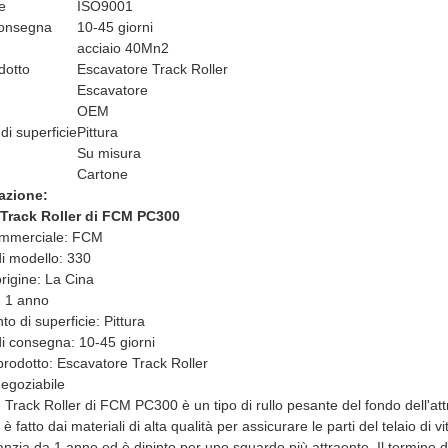
e
ISO9001
consegna
10-45 giorni
acciaio 40Mn2
dotto
Escavatore Track Roller
Escavatore
OEM
di superficie
Pittura
Su misura
Cartone
azione:
Track Roller di FCM PC300
mmerciale: FCM
i modello: 330
rigine: La Cina
: 1 anno
o di superficie: Pittura
i consegna: 10-45 giorni
rodotto: Escavatore Track Roller
egoziabile
 Track Roller di FCM PC300 è un tipo di rullo pesante del fondo dell'att
è fatto dai materiali di alta qualità per assicurare le parti del telaio 
nzia da 1 anno ed è dipinto per uno sguardo più attraente. Il termine di