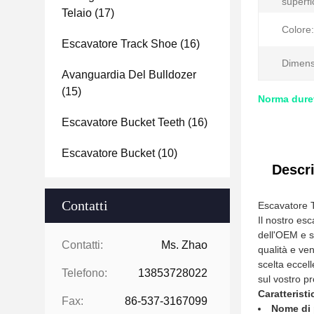
superfi
Telaio
(17)
Colore:
Escavatore Track Shoe
(16)
Dimens
Avanguardia Del Bulldozer
(15)
Norma durev
Escavatore Bucket Teeth
(16)
Escavatore Bucket
(10)
Descri
Contatti
Escavatore T
Il nostro esc
dell'OEM e so
Contatti:
Ms. Zhao
qualità e ve
scelta eccell
Telefono:
13853728022
sul vostro pr
Caratteristi
Fax:
86-537-3167099
Nome di 