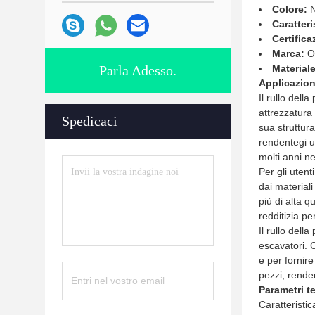
Colore:
N
Caratteri
Certifica
Marca:
O
Parla Adesso.
Materiale
Applicazion
Il rullo del
attrezzatura 
Spedicaci
sua struttura
rendentegi un
molti anni ne
Per gli utent
dai materiali
più di alta q
redditizia pe
Il rullo dell
escavatori. 
e per fornire
pezzi, renden
Parametri te
Caratteristic