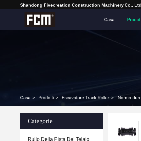
Shandong Fivecreation Construction Machinery.Co., Ltd
Casa
Prodott
Casa
>
Prodotti
>
Escavatore Track Roller
>
Norma durev
Categorie
Rullo Della Pista Del Telaio