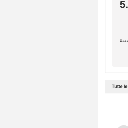
5
Basa
Tutte l