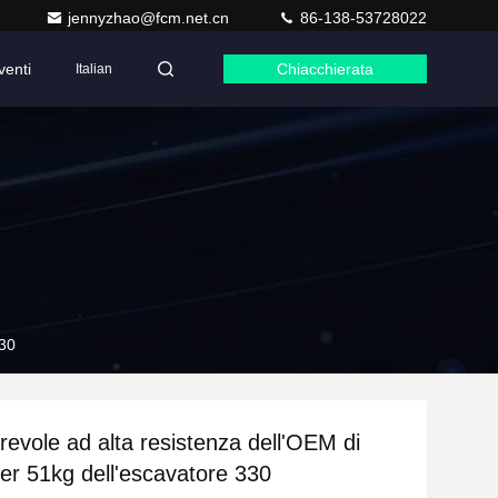
jennyzhao@fcm.net.cn
86-138-53728022
venti
Chiacchierata
Italian
330
evole ad alta resistenza dell'OEM di
ler 51kg dell'escavatore 330