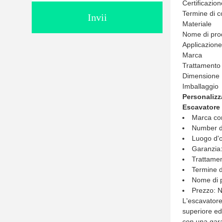
Certificazion
Termine di 
Invii
Materiale
Nome di pro
Applicazione
Marca
Trattamento 
Dimensione
Imballaggio
Personalizz
Escavatore 
Marca co
Number d
Luogo d'o
Garanzia
Trattament
Termine d
Nome di p
Prezzo: N
L'escavatore
superiore ed 
con una gara