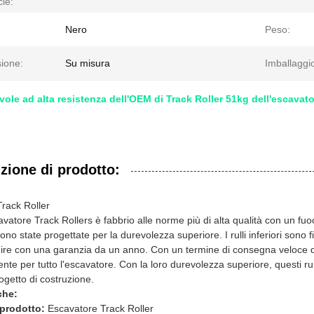
cie:
Nero
Peso:
ione:
Su misura
Imballaggi
ole ad alta resistenza dell'OEM di Track Roller 51kg dell'escavat
zione di prodotto:
rack Roller
avatore Track Rollers è fabbrio alle norme più di alta qualità con un fuoc
no state progettate per la durevolezza superiore. I rulli inferiori sono fin
nire con una garanzia da un anno. Con un termine di consegna veloce de
ente per tutto l'escavatore. Con la loro durevolezza superiore, questi rul
ogetto di costruzione.
che:
prodotto:
Escavatore Track Roller