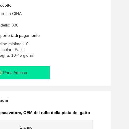
rodotto
ine: La CINA
dello: 330
asporto & di pagamento
rdine minimo: 10
icolari: Pallet
egna: 10-45 giorni
Parla Adesso.
sioni
'escavatore
,
OEM del rullo della pista del gatto
1 anno