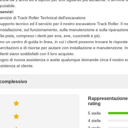
oziabile.
servizi:
ervizio di Track Roller Technical dell'escavatore
upporto tecnico ed il servizio per il nostro escavatore Track Roller. Il n
 installazione, sul funzionamento, sulla manutenzione e sulla riparazione
della pista, compreso i denti per ena, ene, cuscinetti e più.
iamo un centro di guida in linea, in cui i clienti possono trovare le ri
rcitazioni e di risorse per aiutare con installazione e manutenzione. I
lienti siano soddisfatti con il loro acquisto.
ogno di nuova assistenza o avete qualunque domande circa il nostro esc
ssistenza al cliente.
 complessivo
Rappresentazione
rating
5 stelle
4 stelle