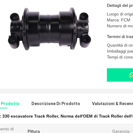
Dettagli del p
Luogo di orig
Marca: FCM
Numero di mo
Termini di tr
Quantità di o
Imballaggi part
Tempi di cons
l Prodotto
Descrizione Di Prodotto
Valutazioni & Recen
e:
330 escavatore Track Roller
,
Norma dell'OEM di Track Roller dell
ento di
Pittura
Garanzia: