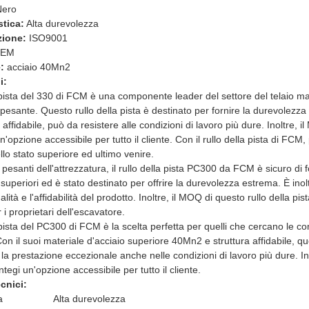
ero
stica:
Alta durevolezza
zione:
ISO9001
EM
:
acciaio 40Mn2
i:
la pista del 330 di FCM è una componente leader del settore del telaio m
pesante. Questo rullo della pista è destinato per fornire la durevolezza 
 affidabile, può da resistere alle condizioni di lavoro più dure. Inoltre, i
'opzione accessibile per tutto il cliente. Con il rullo della pista di FCM
llo stato superiore ed ultimo venire.
i pesanti dell'attrezzatura, il rullo della pista PC300 da FCM è sicuro di for
 superiori ed è stato destinato per offrire la durevolezza estrema. È ino
ualità e l'affidabilità del prodotto. Inoltre, il MOQ di questo rullo della p
r i proprietari dell'escavatore.
a pista del PC300 di FCM è la scelta perfetta per quelli che cercano le com
Con il suoi materiale d'acciaio superiore 40Mn2 e struttura affidabile, q
 la prestazione eccezionale anche nelle condizioni di lavoro più dure. Ino
tegi un'opzione accessibile per tutto il cliente.
cnici:
a
Alta durevolezza