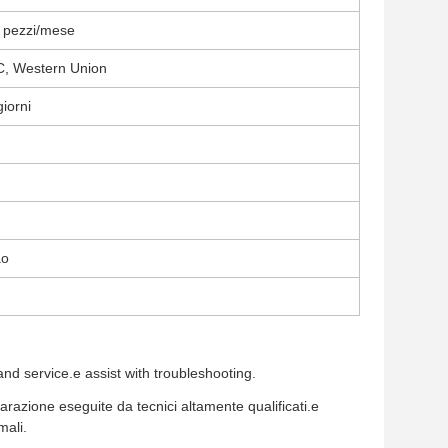
 pezzi/mese
/C, Western Union
iorni
ao
d service.e assist with troubleshooting.
arazione eseguite da tecnici altamente qualificati.e
mali.