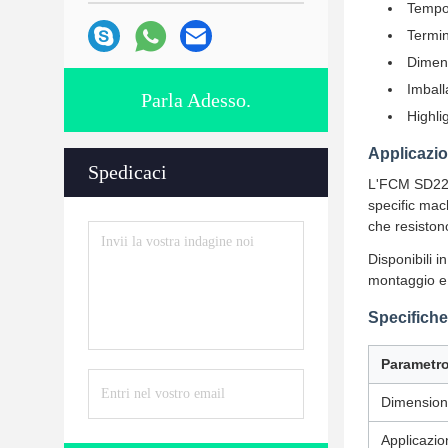
Tempo 
Termin
Dimens
Imball
Parla Adesso.
Highli
Applicazio
Spedicaci
L'FCM SD22 U
specific mac
che resistono
Disponibili i
montaggio e i
Specifiche
Parametr
Dimensio
Applicazio