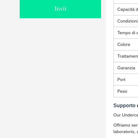
Invii
Capacità 
Condizion
Tempo di 
Colore
Trattament
Garanzia
Port
Peso
Supporto e
Our Undercar
Offriamo ser
laboratorio,