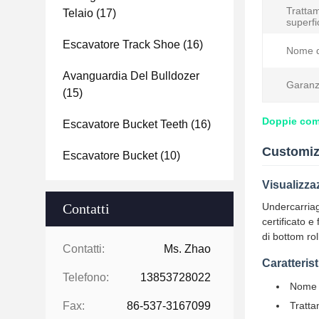
Trattam
Telaio
(17)
superfi
Escavatore Track Shoe
(16)
Nome d
Avanguardia Del Bulldozer
Garanz
(15)
Doppie comp
Escavatore Bucket Teeth
(16)
Customiz
Escavatore Bucket
(10)
Visualizza
Contatti
Undercarriag
certificato 
di bottom rol
Contatti:
Ms. Zhao
Caratteris
Telefono:
13853728022
Nome d
Fax:
86-537-3167099
Tratta