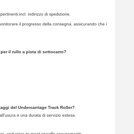
rtinenti.incl. indirizzo di spedizione.
monitorare il progresso della consegna, assicurando che i
er il rullo a pista di sottocarro?
aggi del Undercarriage Track Roller?
all'usura e una durata di servizio estesa.
ors, and sizes to meet specific requirements.