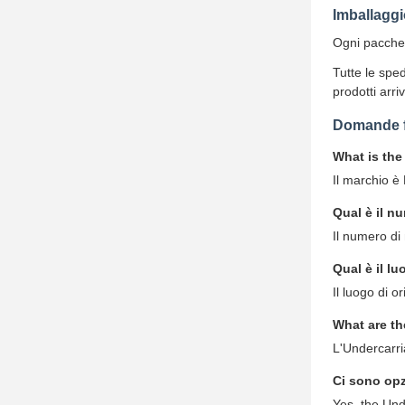
Imballaggi
Ogni pacchet
Tutte le spe
prodotti arri
Domande f
What is the
Il marchio è
Qual è il nu
Il numero di
Qual è il lu
Il luogo di o
What are th
L'Undercarri
Ci sono opz
Yes, the Und