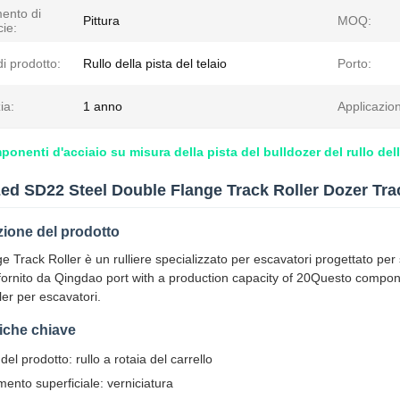
ento di
Pittura
MOQ:
cie:
i prodotto:
Rullo della pista del telaio
Porto:
ia:
1 anno
Applicazio
onenti d'acciaio su misura della pista del bulldozer del rullo dell
ed SD22 Steel Double Flange Track Roller Dozer T
zione del prodotto
e Track Roller è un rulliere specializzato per escavatori progettato pe
e fornito da Qingdao port with a production capacity of 20Questo compon
ler per escavatori.
tiche chiave
el prodotto: rullo a rotaia del carrello
mento superficiale: verniciatura