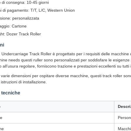
di consegna: 10-45 giorni
i di pagamento: T/T, L/C, Western Union
ione: personalizzata
aggio: Cartone
ght: Dozer Track Roller
ni
ndercarriage Track Roller è progettato per i requisiti delle macchine 
hine needs questi ruller sono personalizzati per soddisfare le esigenze 
 all'usura regolare, forniscono trazione e prestazioni eccellenti su tutti i 
n varie dimensioni per ospitare diverse macchine, questi track roller son
struzioni di installazione.
 tecniche
o
Descri
ne
Person
ne
Macchi