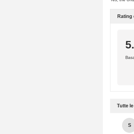
Rating
5
Basa
Tutte l
S