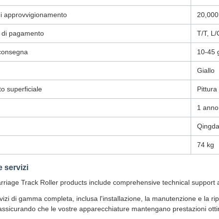
di approvvigionamento
20,000
i di pagamento
T/T, L
consegna
10-45 g
Giallo
o superficiale
Pittura
1 anno
Qingd
74 kg
 servizi
riage Track Roller products include comprehensive technical support an
vizi di gamma completa, inclusa l'installazione, la manutenzione e la rip
 assicurando che le vostre apparecchiature mantengano prestazioni otti