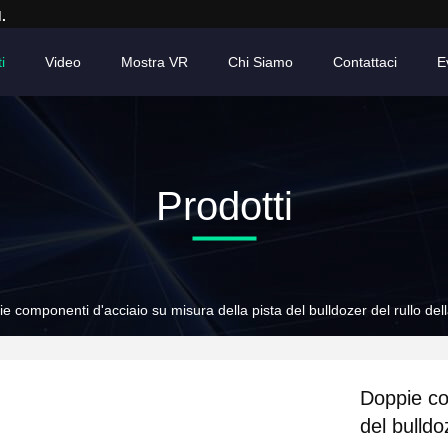
.
i
Video
Mostra VR
Chi Siamo
Contattaci
E
Prodotti
e componenti d'acciaio su misura della pista del bulldozer del rullo dell
Doppie co
del bulldo