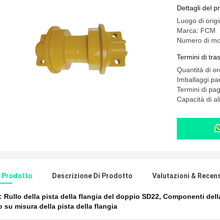
Dettagli del p
Luogo di orig
Marca: FCM
Numero di mo
Termini di tr
Quantità di o
Imballaggi part
Termini di pa
Capacità di a
l Prodotto
Descrizione Di Prodotto
Valutazioni & Recen
e:
Rullo della pista della flangia del doppio SD22
,
Componenti della
 su misura della pista della flangia