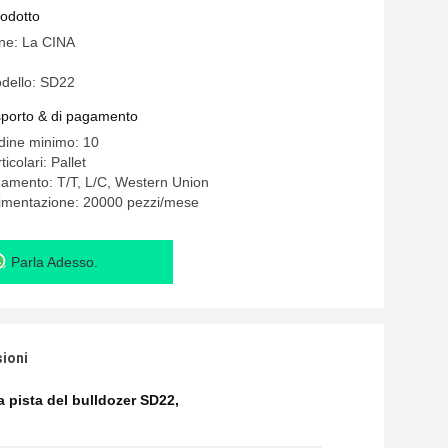
rodotto
ine: La CINA
dello: SD22
asporto & di pagamento
rdine minimo: 10
icolari: Pallet
gamento: T/T, L/C, Western Union
limentazione: 20000 pezzi/mese
Parla Adesso.
sioni
 pista del bulldozer SD22
,