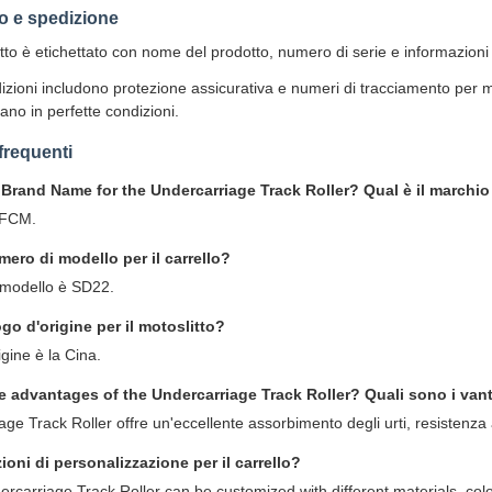
o e spedizione
to è etichettato con nome del prodotto, numero di serie e informazioni pe
dizioni includono protezione assicurativa e numeri di tracciamento per 
vano in perfette condizioni.
requenti
 Brand Name for the Undercarriage Track Roller? Qual è il marchio p
 FCM.
mero di modello per il carrello?
 modello è SD22.
ogo d'origine per il motoslitto?
rigine è la Cina.
e advantages of the Undercarriage Track Roller? Quali sono i vant
age Track Roller offre un'eccellente assorbimento degli urti, resistenza 
ioni di personalizzazione per il carrello?
ercarriage Track Roller can be customized with different materials, col