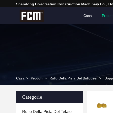
Shandong Fivecreation Construction Machinery.Co., Ltd
Casa
Prodott
Casa
>
Prodotti
>
Rullo Della Pista Del Bulldozer
>
Doppi
Categorie
Rullo Della Pista Del Telaio