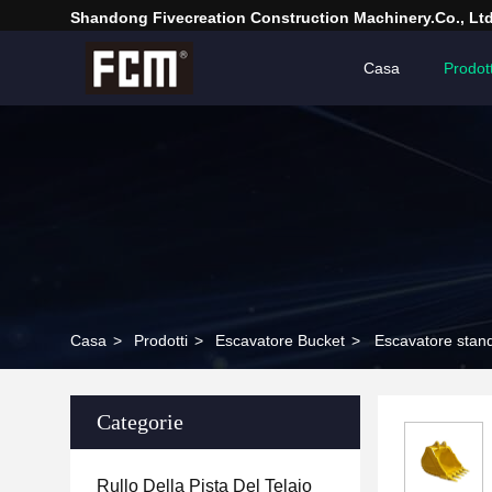
Shandong Fivecreation Construction Machinery.Co., Ltd
Casa
Prodott
Casa
>
Prodotti
>
Escavatore Bucket
>
Escavatore stand
Categorie
Rullo Della Pista Del Telaio