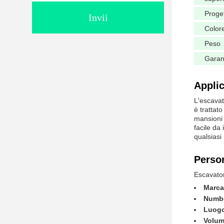
Proge
Invii
Color
Peso
Garan
Applic
L'escavat
è trattato
mansioni 
facile da
qualsiasi
Person
Escavato
Marca
Numbe
Luogo
Volum