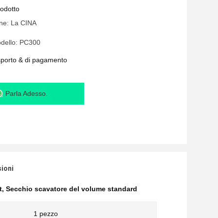
rodotto
ine: La CINA
dello: PC300
asporto & di pagamento
Parla Adesso.
sioni
t
,
Secchio scavatore del volume standard
1 pezzo