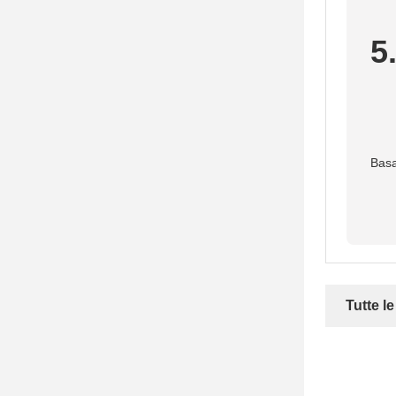
5
Basa
Tutte l