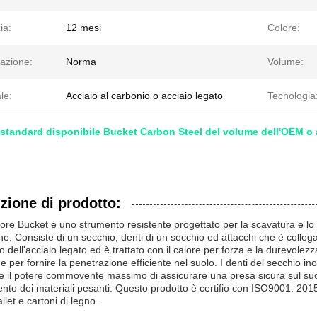
ia:
12 mesi
Colore:
azione:
Norma
Volume:
le:
Acciaio al carbonio o acciaio legato
Tecnologia
standard disponibile Bucket Carbon Steel del volume dell'OEM o 
zione di prodotto:
ore Bucket è uno strumento resistente progettato per la scavatura e lo s
ne. Consiste di un secchio, denti di un secchio ed attacchi che è collega
o dell'acciaio legato ed è trattato con il calore per forza e la durevole
 e per fornire la penetrazione efficiente nel suolo. I denti del secchio in
re il potere commovente massimo di assicurare una presa sicura sul suolo
nto dei materiali pesanti. Questo prodotto è certifio con ISO9001: 2015
allet e cartoni di legno.