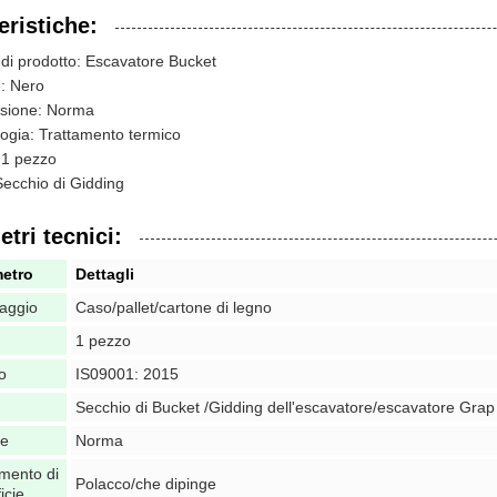
eristiche:
i prodotto: Escavatore Bucket
: Nero
sione: Norma
ogia: Trattamento termico
1 pezzo
Secchio di Gidding
tri tecnici:
etro
Dettagli
laggio
Caso/pallet/cartone di legno
1 pezzo
io
IS09001: 2015
Secchio di Bucket /Gidding dell'escavatore/escavatore Grap
me
Norma
amento di
Polacco/che dipinge
icie