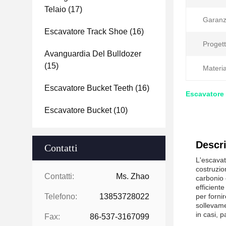
Telaio
(17)
Garanz
Escavatore Track Shoe
(16)
Progett
Avanguardia Del Bulldozer
(15)
Materia
Escavatore Bucket Teeth
(16)
Escavatore 
Escavatore Bucket
(10)
Descri
Contatti
L'escavat
costruzio
Contatti:
Ms. Zhao
carbonio 
efficiente
Telefono:
13853728022
per forni
sollevame
in casi, p
Fax:
86-537-3167099