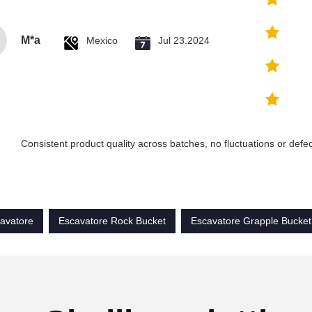
M*a
Mexico
Jul 23.2024
Consistent product quality across batches, no fluctuations or defec
cavatore
Escavatore Rock Bucket
Escavatore Grapple Bucket