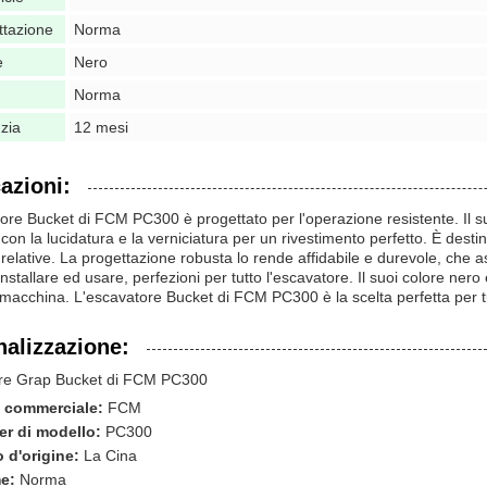
ttazione
Norma
e
Nero
Norma
zia
12 mesi
azioni:
ore Bucket di FCM PC300 è progettato per l'operazione resistente. Il suo
 con la lucidatura e la verniciatura per un rivestimento perfetto. È desti
relative. La progettazione robusta lo rende affidabile e durevole, che as
 installare ed usare, perfezioni per tutto l'escavatore. Il suoi colore ner
 macchina. L'escavatore Bucket di FCM PC300 è la scelta perfetta per tu
alizzazione:
re Grap Bucket di FCM PC300
 commerciale:
FCM
r di modello:
PC300
 d'origine:
La Cina
e:
Norma