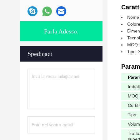
Caratt
Nome d
Colore
Parla Adesso.
Dimen
Tecnol
MOQ: 
Tipo: 
Spedicaci
Parame
Param
Imbal
MOQ
Certif
Tipo
Volu
Tratt
superf