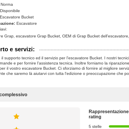
Norma
Disponibile
Escavatore Bucket
cazione:
Escavatore
iavi:
re Grap, escavatore Grap Bucket, OEM di Grap Bucket dell'escavator
to e servizi:
il supporto tecnico ed il servizio per l'escavatore Bucket. I nostri tecn
mande e per fornire l'assistenza tecnica. Inoltre forniamo la riparazione
per il vostro escavatore Bucket. Ci sforziamo di fornire al migliore servi
nte che saremo là aiutarvi con tutta l'edizione o preoccupazione che po
 complessivo
Rappresentazione
rating
5 stelle