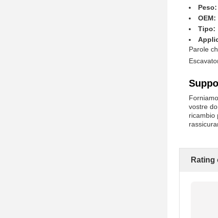
Peso:
OEM:
Tipo:
Appli
Parole ch
Escavato
Suppor
Forniamo 
vostre do
ricambio 
rassicura
Rating