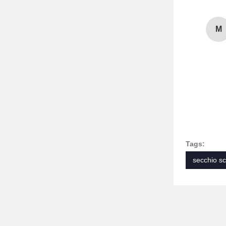
M
Tags:
secchio s