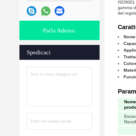
ISO9001 e
gamma di 
del regola
Caratt
Parla Adesso.
Nome 
Capaci
Appli
Spedicaci
Tratta
Color
Materi
Funzi
Parame
Nome
prodo
Escav
Recoil