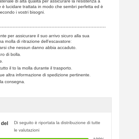
ateriale di alta qualità per assicurare la resistenza a
 è lucidare trattata in modo che sembri perfetta ed è
econdo i vostri bisogni.
te per assicurare il suo arrivo sicuro alla sua
a molla di ritrazione dell'escavatore:
urarsi che nessun danno abbia accaduto.
ro di bolla.
e.
to il to la molla durante il trasporto.
que altra informazione di spedizione pertinente.
 la consegna.
Di seguito è riportata la distribuzione di tutte
 del
le valutazioni