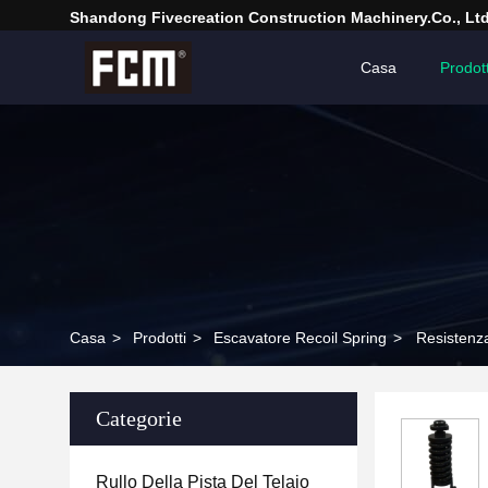
Shandong Fivecreation Construction Machinery.Co., Ltd
Casa
Prodott
Casa
>
Prodotti
>
Escavatore Recoil Spring
>
Resistenza
Categorie
Rullo Della Pista Del Telaio