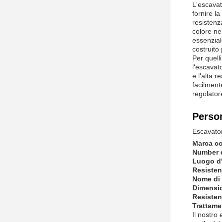
L'escavat
fornire la
resistenza
colore ne
essenzial
costruito
Per quell
l'escavat
e l'alta 
facilment
regolator
Person
Escavato
Marca c
Number d
Luogo d'
Resisten
Nome di 
Dimensi
Resisten
Trattame
Il nostro