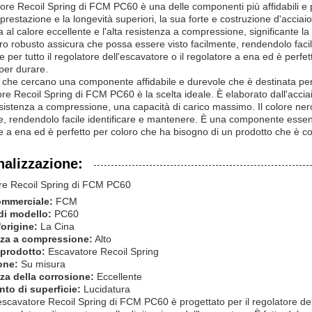
ore Recoil Spring di FCM PC60 è una delle componenti più affidabili e pi
 prestazione e la longevità superiori, la sua forte e costruzione d'acciaio
 al calore eccellente e l'alta resistenza a compressione, significante la 
ro robusto assicura che possa essere visto facilmente, rendendolo fac
e per tutto il regolatore dell'escavatore o il regolatore a ena ed è perf
 per durare.
i che cercano una componente affidabile e durevole che è destinata per f
ore Recoil Spring di FCM PC60 è la scelta ideale. È elaborato dall'acciai
resistenza a compressione, una capacità di carico massimo. Il colore ne
e, rendendolo facile identificare e mantenere. È una componente essenzia
e a ena ed è perfetto per coloro che ha bisogno di un prodotto che è co
alizzazione:
re Recoil Spring di FCM PC60
ommerciale:
FCM
i modello:
PC60
origine:
La Cina
za a compressione:
Alto
prodotto:
Escavatore Recoil Spring
one:
Su misura
za della corrosione:
Eccellente
nto di superficie:
Lucidatura
 escavatore Recoil Spring di FCM PC60 è progettato per il regolatore dell