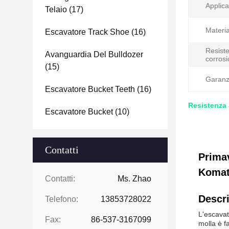
Applica
Telaio
(17)
Materia
Escavatore Track Shoe
(16)
Resiste
Avanguardia Del Bulldozer
corrosi
(15)
Garanz
Escavatore Bucket Teeth
(16)
Resistenza 
Escavatore Bucket
(10)
Contatti
Primav
Komat
Contatti:
Ms. Zhao
Descri
Telefono:
13853728022
L'escavat
Fax:
86-537-3167099
molla è fa