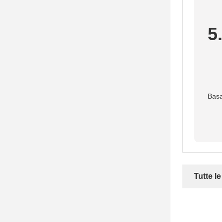
5
Basa
Tutte l