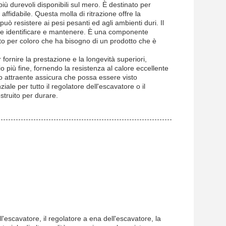
ù durevoli disponibili sul mero. È destinato per
 affidabile. Questa molla di ritrazione offre la
può resistere ai pesi pesanti ed agli ambienti duri. Il
ile identificare e mantenere. È una componente
etto per coloro che ha bisogno di un prodotto che è
ornire la prestazione e la longevità superiori,
o più fine, fornendo la resistenza al calore eccellente
ro attraente assicura che possa essere visto
le per tutto il regolatore dell'escavatore o il
struito per durare.
'escavatore, il regolatore a ena dell'escavatore, la