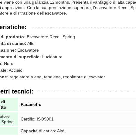
 viene con una garanzia 12months. Presenta il vantaggio di alta capacit
applicazioni. Con la sua prestazione superiore, l'escavatore Recoil Spri
tore e di ritrazione dell'escavatore.
eristiche:
di prodotto:
Escavatore Recoil Spring
tà di carico:
Alto
cazione:
Escavatore
mento di superficie:
Lucidatura
e:
Nero
ale:
Acciaio
one:
regolatore a ena, tendiena, regolatore di excvator
tri tecnici:
 di
Parametro
tto
atore
Certifio: ISO9001
 Spring
Capacità di carico: Alto