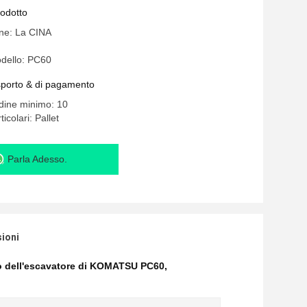
rodotto
ine: La CINA
dello: PC60
asporto & di pagamento
rdine minimo: 10
icolari: Pallet
Parla Adesso.
sioni
mo dell'escavatore di KOMATSU PC60
,