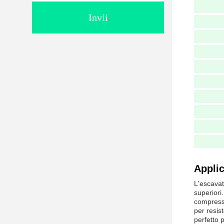
Invii
Applic
L'escavat
superiori.
compressi
per resis
perfetto 