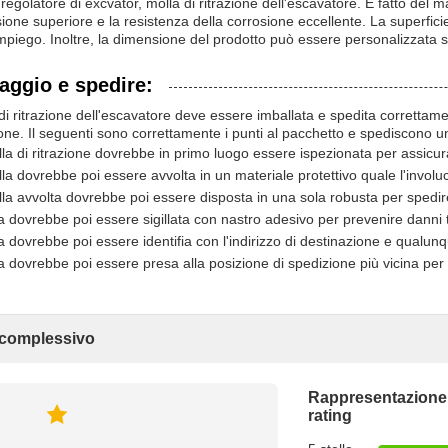
regolatore di excvator, molla di ritrazione dell'escavatore. È fatto del m
one superiore e la resistenza della corrosione eccellente. La superficie
 impiego. Inoltre, la dimensione del prodotto può essere personalizzata s
aggio e spedire:
di ritrazione dell'escavatore deve essere imballata e spedita correttamen
one. Il seguenti sono correttamente i punti al pacchetto e spediscono un
la di ritrazione dovrebbe in primo luogo essere ispezionata per assic
la dovrebbe poi essere avvolta in un materiale protettivo quale l'involuc
la avvolta dovrebbe poi essere disposta in una sola robusta per spedir
a dovrebbe poi essere sigillata con nastro adesivo per prevenire danni tut
a dovrebbe poi essere identifia con l'indirizzo di destinazione e qualun
a dovrebbe poi essere presa alla posizione di spedizione più vicina per
 complessivo
Rappresentazione
rating