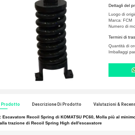
Dettagli del p
Luogo di orig
Marca: FCM
Numero di mo
Termini di tr
Quantità di o
Imballaggi part
l Prodotto
Descrizione Di Prodotto
Valutazioni & Recen
e:
Escavatore Recoil Spring di KOMATSU PC60
,
Molla più al mini
alla trazione di Recoil Spring High dell'escavatore