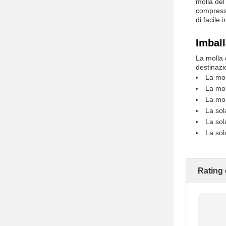
molla del 
compressi
di facile
Imball
La molla 
destinazi
La mol
La mol
La mol
La sol
La sol
La sol
Rating